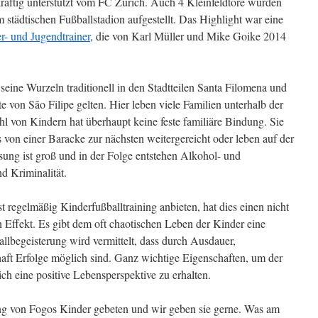
tkräftig unterstützt vom FC Zürich. Auch 4 Kleinfeldtore wurden
 städtischen Fußballstadion aufgestellt. Das Highlight war eine
r- und Jugendtrainer
, die von Karl Müller und Mike Goike 2014
seine Wurzeln traditionell in den Stadtteilen Santa Filomena und
e von São Filipe gelten. Hier leben viele Familien unterhalb der
 von Kindern hat überhaupt keine feste familiäre Bindung. Sie
 von einer Baracke zur nächsten weitergereicht oder leben auf der
ng ist groß und in der Folge entstehen Alkohol- und
d Kriminalität.
 regelmäßig Kinderfußballtraining anbieten, hat dies einen nicht
n Effekt. Es gibt dem oft chaotischen Leben der Kinder eine
llbegeisterung wird vermittelt, dass durch Ausdauer,
aft Erfolge möglich sind. Ganz wichtige Eigenschaften, um der
ich eine positive Lebensperspektive zu erhalten.
ng von Fogos Kinder gebeten und wir geben sie gerne. Was am