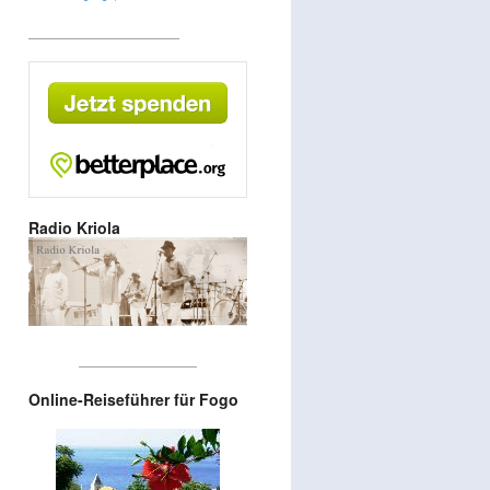
_______________________
Radio Kriola
__________________
Online-Reiseführer für Fogo