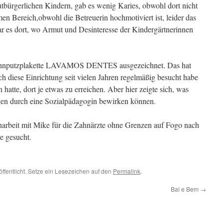
utbürgerlichen Kindern, gab es wenig Karies, obwohl dort nicht
men Bereich,obwohl die Betreuerin hochmotiviert ist, leider das
r es dort, wo Armut und Desinteresse der Kindergärtnerinnen
Zahnputzplakette LAVAMOS DENTES ausgezeichnet. Das hat
ch diese Einrichtung seit vielen Jahren regelmäßig besucht habe
atte, dort je etwas zu erreichen. Aber hier zeigte sich, was
en durch eine Sozialpädagogin bewirken können.
arbeit mit Mike für die Zahnärzte ohne Grenzen auf Fogo nach
ze gesucht.
öffentlicht. Setze ein Lesezeichen auf den
Permalink
.
Bai e Bem
→