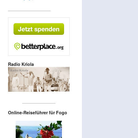
_______________________
Radio Kriola
__________________
Online-Reiseführer für Fogo