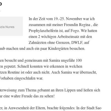
o
e
In der Zeit vom 19.-25. November war ich
zusammen mit meiner Freundin Regina , die
uzia Nunes
Prophylaxehelferin ist, auf Fogo. Wir hatten
einen 2 wöchigen Arbeitseinsatz mit den
Zahnärzten ohne Grenzen, DWLF, auf
laub machen und auch ein paar Kindergärten besuchen.
ten besucht und gemeinsam mit Samira ungefähr 100
n geputzt. Schnell konnten wir erkennen in welchen
tzen Routine ist oder auch nicht. Auch Samira war überrascht,
Vorhaben eingeschlafen war.
erweisung zum Thema gebannt an ihren Lippen und ließen sich
 war eine wahre Freude das zu sehen!
 in Anwesenheit der Eltern, brachte folgendes: In der Stadt Sao